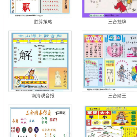
胜算策略
三合挂牌
南海观音报
三合赌王