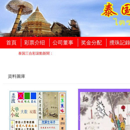
首頁
彩票介绍
公司董事
奖金分配
攪珠記
泰国三合彩滾動新聞：
資料圖庫