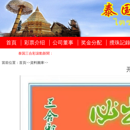
首頁
彩票介绍
公司董事
奖金分配
攪珠記
泰国三合彩滾動新聞：
當前位置：
首頁
>>資料圖庫>>